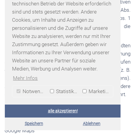
unserem berechtigten Interesse an der effektiven
technischen Betrieb der Website erforderlich
Bearbeitung der an uns gerichteten Anfragen (Art. 6 Abs.
sind und stets gesetzt werden. Andere
1 lit. f DSGVO) oder auf Ihrer Einwilligung (Art. 6 Abs. 1
Cookies, um Inhalte und Anzeigen zu
lit. a DSGVO) sofern diese abgefragt wurde; die
personalisieren und die Zugriffe auf unsere
Einwilligung ist jederzeit widerrufbar.
Website zu analysieren, werden nur mit Ihrer
Zustimmung gesetzt. Außerdem geben wir
Die von Ihnen an uns per Kontaktanfragen übersandten
Informationen zu Ihrer Verwendung unserer
Daten verbleiben bei uns, bis Sie uns zur Löschung
Website an unsere Partner für soziale
auffordern, Ihre Einwilligung zur Speicherung widerrufen
Medien, Werbung und Analysen weiter.
oder der Zweck für die Datenspeicherung entfällt (z. B.
Mehr Infos
nach abgeschlossener Bearbeitung Ihres Anliegens).
Zwingende gesetzliche Bestimmungen – insbesondere
Notwendig
Statistiken
Marketing
gesetzliche Aufbewahrungsfristen – bleiben unberührt.
alle akzeptieren!
5. PLUGINS UND TOOLS
Speichern
Ablehnen
Google Maps