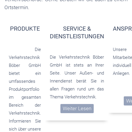
Ortstermin.
PRODUKTE
SERVICE &
ANSPR
DIENSTLEISTUNGEN
Die
Unsere 
Die Verkehrstechnik Böber
Verkehrstechnik
Mitarbei
GmbH ist stets an Ihrer
Böber GmbH
individuel
Seite. Unser Außen- und
bietet ein
Anliegen.
Innendienst berät Sie in
umfassendes
allen Fragen rund um das
Produktportfolio
Thema Verkehrstechnik.
im gesamten
We
Bereich der
Weiter Lesen
Verkehrstechnik.
Informieren Sie
sich über unsere