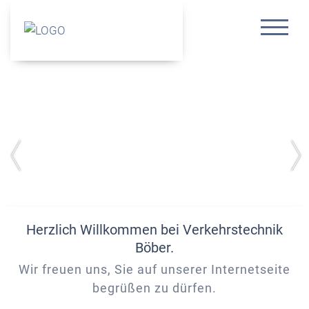
Verkehrstechnik Böber GmbH
Hohe Straße 6
01796 Dohma
+49 35 01 762 158
+49 35 01 792 899
info@verkehrstechnik-boeber.de
Herzlich Willkommen bei Verkehrstechnik
Böber.
Wir freuen uns, Sie auf unserer Internetseite
begrüßen zu dürfen.